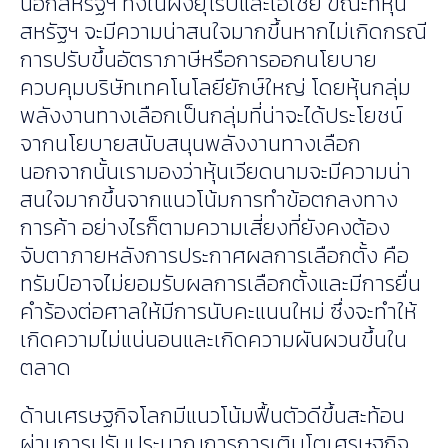
นอกสหรัฐฯ ทั้งในฝั่งยุโรปและเอเชีย ขณะที่หุ้น
สหรัฐฯ จะมีความน่าสนใจมากขึ้นหากไม่เกิดกรณี
การปรับขึ้นอัตราภาษีหรือการออกนโยบาย
ควบคุมบริษัทเทคโนโลยียักษ์ใหญ่ โดยหุ้นกลุ่ม
พลังงานทางเลือกเป็นกลุ่มที่น่าจะได้ประโยชน์
จากนโยบายสนับสนุนพลังงานทางเลือก
นอกจากนั้นเรามองว่าหุ้นเวียดนามจะมีความน่า
สนใจมากขึ้นจากแนวโน้มการทำข้อตกลงทาง
การค้า อย่างไรก็ตามความเสี่ยงที่ยังคงต้อง
จับตาภายหลังการประกาศผลการเลือกตั้ง คือ
ทรัมป์อาจไม่ยอมรับผลการเลือกตั้งและมีการยื่น
คำร้องต่อศาลให้มีการนับคะแนนใหม่ ซึ่งจะทำให้
เกิดความไม่แน่นอนและเกิดความผันผวนขึ้นใน
ตลาด
ด้านเศรษฐกิจโลกมีแนวโน้มฟื้นตัวดีขึ้นสะท้อน
ผ่านการปรับประมาณการการเติบโตเศรษฐกิจ