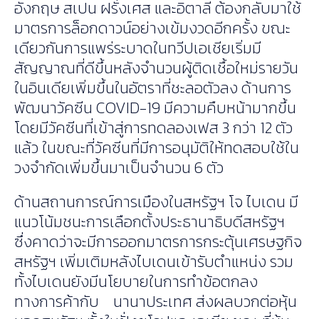
อังกฤษ สเปน ฝรั่งเศส และอิตาลี ต้องกลับมาใช้
มาตรการล็อกดาวน์อย่างเข้มงวดอีกครั้ง ขณะ
เดียวกันการแพร่ระบาดในทวีปเอเชียเริ่มมี
สัญญาณที่ดีขึ้นหลังจำนวนผู้ติดเชื้อใหม่รายวัน
ในอินเดียเพิ่มขึ้นในอัตราที่ชะลอตัวลง ด้านการ
พัฒนาวัคซีน COVID-19 มีความคืบหน้ามากขึ้น
โดยมีวัคซีนที่เข้าสู่การทดลองเฟส 3 กว่า 12 ตัว
แล้ว ในขณะที่วัคซีนที่มีการอนุมัติให้ทดสอบใช้ใน
วงจำกัดเพิ่มขึ้นมาเป็นจำนวน 6 ตัว
ด้านสถานการณ์การเมืองในสหรัฐฯ โจ ไบเดน มี
แนวโน้มชนะการเลือกตั้งประธานาธิบดีสหรัฐฯ
ซึ่งคาดว่าจะมีการออกมาตรการกระตุ้นเศรษฐกิจ
สหรัฐฯ เพิ่มเติมหลังไบเดนเข้ารับตำแหน่ง รวม
ทั้งไบเดนยังมีนโยบายในการทำข้อตกลง
ทางการค้ากับ นานาประเทศ ส่งผลบวกต่อหุ้น