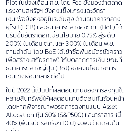
Plot ในช่วงเดือน ก.ย. โดย Fed ยังมองว่าตลาด
แรงงานสหรัฐฯ ยังคงแข็งแกร่งและอัตรา
เงินเฟ้อยังคงอยู่ในระดับสูง ด้านธนาคารกลาง
ยุโรป (ECB) และธนาคารกลางอังกฤษ (BoE) ได้
ปรับขึ้นอัตราดอกเบี้ยนโยบาย 0.75% สู่ระดับ
2.00% ในเดือน ต.ค. และ 3.00% ในเดือน พ.ย.
ตามลำดับ โดย BoE ได้เข้าซื้อพันธบัตรชั่วคราว
เพื่อสร้างเสถียรภาพให้กับตลาดการเงิน ขณะที่
ธนาคารกลางญี่ปุ่น (BoJ) ยังคงนโยบายการ
เงินเชิงผ่อนคลายต่อไป
ในปี 2022 นี้เป็นปีที่ผลตอบแทนของการลงทุนใน
หลายสินทรัพย์ให้ผลตอบแทนติดลบกันถ้วนหน้า
โดยหากพิจารณาพอร์ตการลงทุนแบบ Asset
Allocation หุ้น 60% (S&P500) และตราสารหนี้
40% (พันธบัตรสหรัฐฯ 10 ปี) จะพบว่าติดลบใน