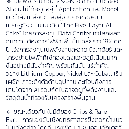
🔹 เมื่อพิจารณาเชิงโครงสร้าง การเติบโตของ
AI อาจไม่ได้หยุดอยู่ที่ Application และ Model
แต่กำลังเคลื่อนตัวลงสู่ฐานรากของระบบ
เศรษฐกิจ ตามแนวคิด “The Five-Layer AI
Cake” โดยการลงทุน Data Center ทั่วโลกผลัก
ดันความต้องการไฟฟ้าเพิ่มขึ้นเฉลี่ยราว 18% ต่อ
ปี เร่งการลงทุนในพลังงานสะอาด นิวเคลียร์ และ
โครงข่ายไฟฟ้าที่ใช้ทองแดงและอลูมิเนียมมาก
ขึ้นอย่างมีนัยสำคัญ พร้อมกันนั้น แร่สำคัญ
อย่าง Lithium, Copper, Nickel และ Cobalt เริ่ม
เผชิญภาวะตึงตัวด้านอุปทาน สะท้อนถึงการ
เติบโตจาก AI รอบถัดไปอาจอยู่ที่พลังงานและ
วัสดุต้นน้ำที่รองรับโครงสร้างพื้นฐาน
🔹 ขณะเดียวกัน ในมิติของ Chips & Rare
Earth การแข่งขันเชิงยุทธศาสตร์ยิ่งตอกย้ำแนว
โน้มดังกล่าว โดยจีนเร่งพัฒนาเซมิคอนดักเตอร์