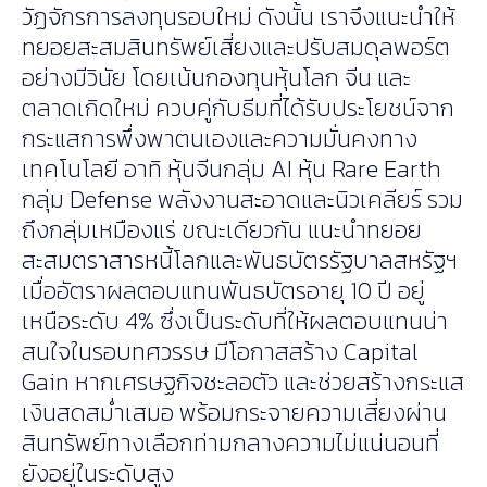
วัฏจักรการลงทุนรอบใหม่ ดังนั้น เราจึงแนะนำให้
ทยอยสะสมสินทรัพย์เสี่ยงและปรับสมดุลพอร์ต
อย่างมีวินัย โดยเน้นกองทุนหุ้นโลก จีน และ
ตลาดเกิดใหม่ ควบคู่กับธีมที่ได้รับประโยชน์จาก
กระแสการพึ่งพาตนเองและความมั่นคงทาง
เทคโนโลยี อาทิ หุ้นจีนกลุ่ม AI หุ้น Rare Earth
กลุ่ม Defense พลังงานสะอาดและนิวเคลียร์ รวม
ถึงกลุ่มเหมืองแร่ ขณะเดียวกัน แนะนำทยอย
สะสมตราสารหนี้โลกและพันธบัตรรัฐบาลสหรัฐฯ
เมื่ออัตราผลตอบแทนพันธบัตรอายุ 10 ปี อยู่
เหนือระดับ 4% ซึ่งเป็นระดับที่ให้ผลตอบแทนน่า
สนใจในรอบทศวรรษ มีโอกาสสร้าง Capital
Gain หากเศรษฐกิจชะลอตัว และช่วยสร้างกระแส
เงินสดสม่ำเสมอ พร้อมกระจายความเสี่ยงผ่าน
สินทรัพย์ทางเลือกท่ามกลางความไม่แน่นอนที่
ยังอยู่ในระดับสูง